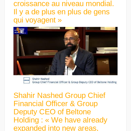
croissance au niveau mondial.
Il y a de plus en plus de gens
qui voyagent »
Shahir Nashed Group Chief
Financial Officer & Group
Deputy CEO of Beltone
Holding : « We have already
expanded into new areas,