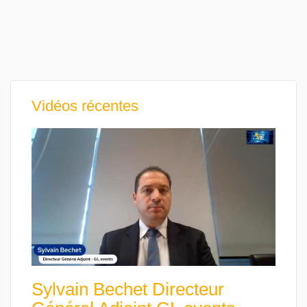
Vidéos récentes
Sylvain Bechet Directeur