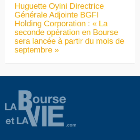
Huguette Oyini Directrice
Générale Adjointe BGFI
Holding Corporation : « La
seconde opération en Bourse
sera lancée à partir du mois de
septembre »