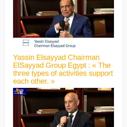
Yassin Elsayyad Chairman
ElSayyad Group Egypt : « The
three types of activities support
each other. »