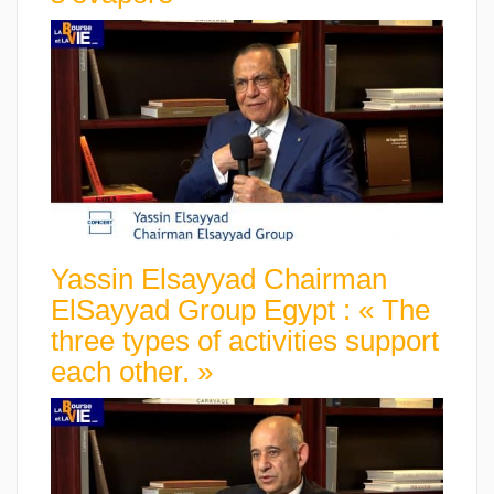
Yassin Elsayyad Chairman
ElSayyad Group Egypt : « The
three types of activities support
each other. »