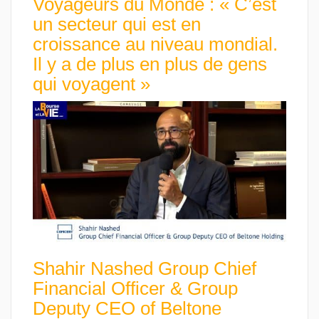
Voyageurs du Monde : « C’est
un secteur qui est en
croissance au niveau mondial.
Il y a de plus en plus de gens
qui voyagent »
Shahir Nashed Group Chief
Financial Officer & Group
Deputy CEO of Beltone