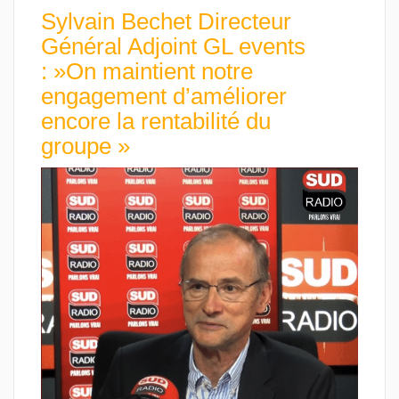
Sylvain Bechet Directeur
Général Adjoint GL events
: »On maintient notre
engagement d’améliorer
encore la rentabilité du
groupe »