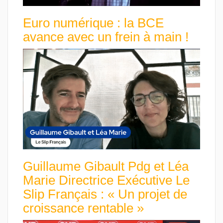
Euro numérique : la BCE
avance avec un frein à main !
Guillaume Gibault Pdg et Léa
Marie Directrice Exécutive Le
Slip Français : « Un projet de
croissance rentable »