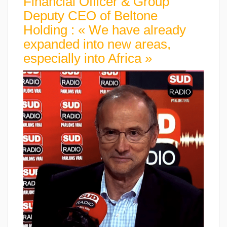
Financial Officer & Group
Deputy CEO of Beltone
Holding : « We have already
expanded into new areas,
especially into Africa »