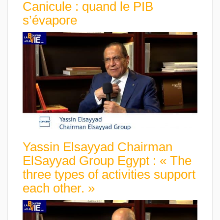
Canicule : quand le PIB
s’évapore
Yassin Elsayyad Chairman
ElSayyad Group Egypt : « The
three types of activities support
each other. »