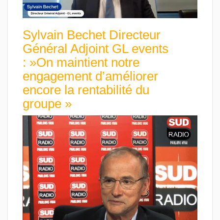
Sylvain Bechet Directeur
Général Adjoint GL events
: »On maintient notre
engagement d’améliorer
encore la rentabilité du
groupe »