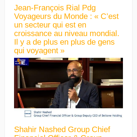
Jean-François Rial Pdg
Voyageurs du Monde : « C’est
un secteur qui est en
croissance au niveau mondial.
Il y a de plus en plus de gens
qui voyagent »
Shahir Nashed Group Chief