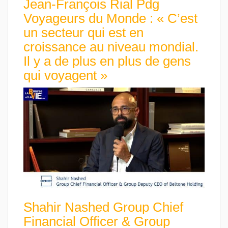
Jean-François Rial Pdg
Voyageurs du Monde : « C’est
un secteur qui est en
croissance au niveau mondial.
Il y a de plus en plus de gens
qui voyagent »
Shahir Nashed Group Chief
Financial Officer & Group