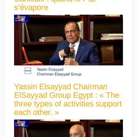
s’évapore
Yassin Elsayyad Chairman
ElSayyad Group Egypt : « The
three types of activities support
each other. »