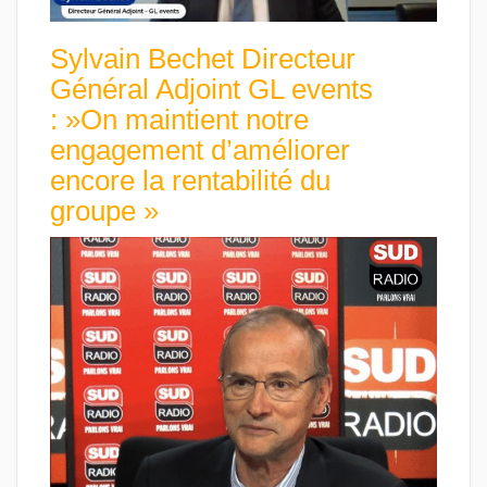
Sylvain Bechet Directeur
Général Adjoint GL events
: »On maintient notre
engagement d’améliorer
encore la rentabilité du
groupe »