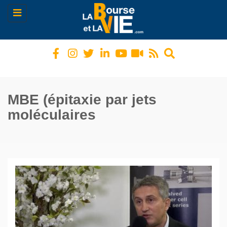
Toggle
navigation
MBE (épitaxie par jets
moléculaires