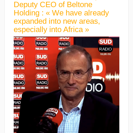
Deputy CEO of Beltone
Holding : « We have already
expanded into new areas,
especially into Africa »