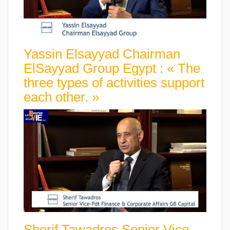
Yassin Elsayyad Chairman
ElSayyad Group Egypt : « The
three types of activities support
each other. »
Sherif Tawadros Senior Vice-