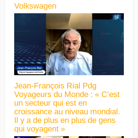
Volkswagen
Jean-François Rial Pdg
Voyageurs du Monde : « C’est
un secteur qui est en
croissance au niveau mondial.
Il y a de plus en plus de gens
qui voyagent »