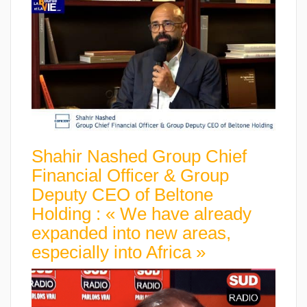
Shahir Nashed Group Chief
Financial Officer & Group
Deputy CEO of Beltone
Holding : « We have already
expanded into new areas,
especially into Africa »