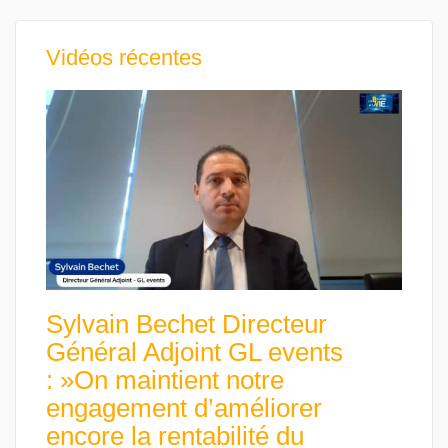
Vidéos récentes
Sylvain Bechet Directeur
Général Adjoint GL events
: »On maintient notre
engagement d’améliorer
encore la rentabilité du