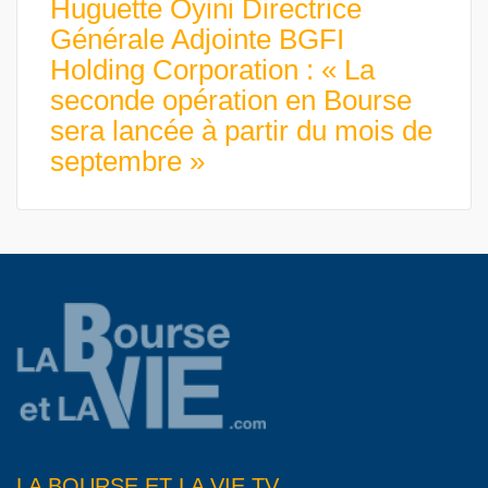
Huguette Oyini Directrice
Générale Adjointe BGFI
Holding Corporation : « La
seconde opération en Bourse
sera lancée à partir du mois de
septembre »
LA BOURSE ET LA VIE TV