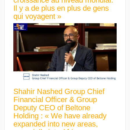
croissance au niveau mondial.
Il y a de plus en plus de gens
qui voyagent »
Shahir Nashed Group Chief
Financial Officer & Group
Deputy CEO of Beltone
Holding : « We have already
expanded into new areas,