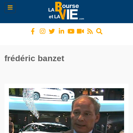
Toggle
navigation
frédéric banzet