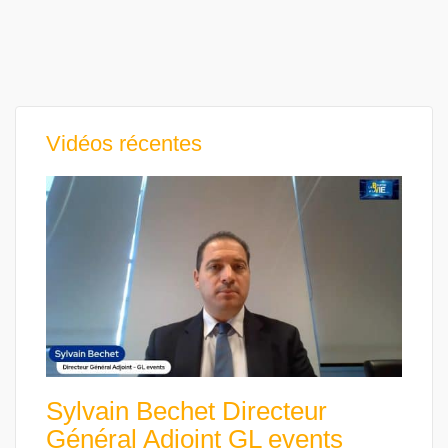
Vidéos récentes
Sylvain Bechet Directeur
Général Adjoint GL events