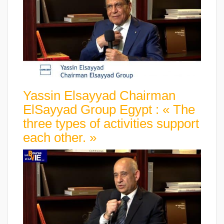
Yassin Elsayyad Chairman
ElSayyad Group Egypt : « The
three types of activities support
each other. »