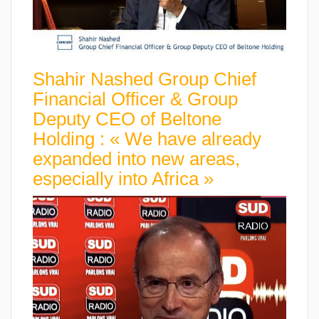
Shahir Nashed Group Chief
Financial Officer & Group
Deputy CEO of Beltone
Holding : « We have already
expanded into new areas,
especially into Africa »