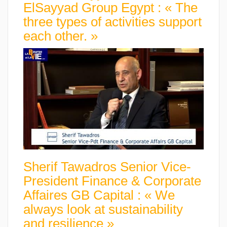
ElSayyad Group Egypt : « The
three types of activities support
each other. »
Sherif Tawadros Senior Vice-
President Finance & Corporate
Affaires GB Capital : « We
always look at sustainability
and resilience »