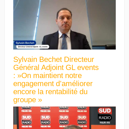
Sylvain Bechet Directeur
Général Adjoint GL events
: »On maintient notre
engagement d’améliorer
encore la rentabilité du
groupe »