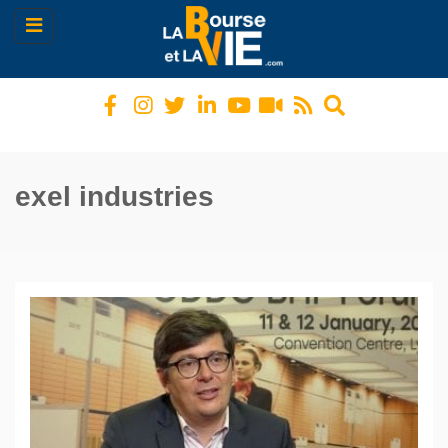
Toggle
navigation
exel industries