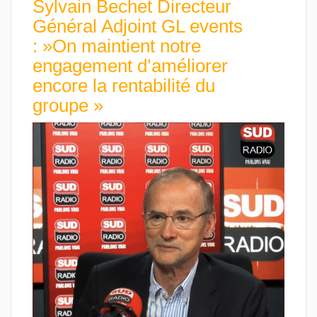
Sylvain Bechet Directeur
Général Adjoint GL events
: »On maintient notre
engagement d’améliorer
encore la rentabilité du
groupe »