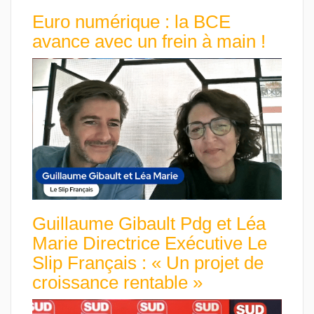
Euro numérique : la BCE
avance avec un frein à main !
Guillaume Gibault Pdg et Léa
Marie Directrice Exécutive Le
Slip Français : « Un projet de
croissance rentable »