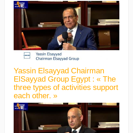
Yassin Elsayyad Chairman
ElSayyad Group Egypt : « The
three types of activities support
each other. »