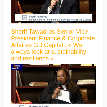
Sherif Tawadros Senior Vice-
President Finance & Corporate
Affaires GB Capital : « We
always look at sustainability
and resilience »