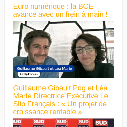
Euro numérique : la BCE
avance avec un frein à main !
Guillaume Gibault Pdg et Léa
Marie Directrice Exécutive Le
Slip Français : « Un projet de
croissance rentable »