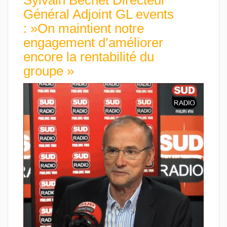
Sylvain Bechet Directeur
Général Adjoint GL events
: »On maintient notre
engagement d’améliorer
encore la rentabilité du
groupe »