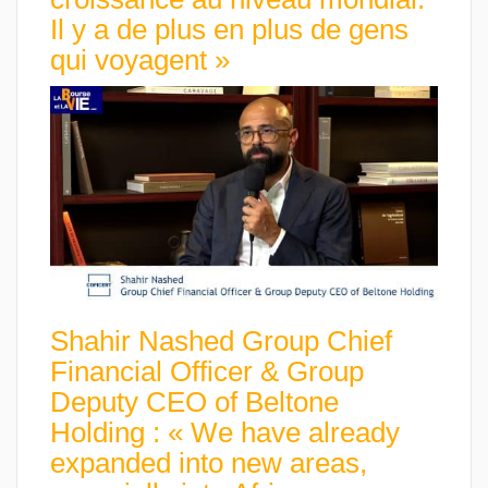
Il y a de plus en plus de gens
qui voyagent »
Shahir Nashed Group Chief
Financial Officer & Group
Deputy CEO of Beltone
Holding : « We have already
expanded into new areas,