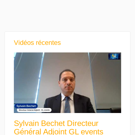
Vidéos récentes
Sylvain Bechet Directeur
Général Adjoint GL events