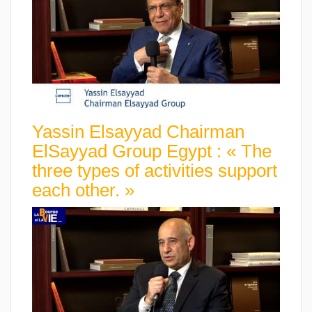
Yassin Elsayyad Chairman
ElSayyad Group Egypt : « The
three types of activities support
each other. »