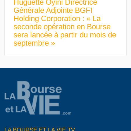
Huguette Oyini Directrice
Générale Adjointe BGFI
Holding Corporation : « La
seconde opération en Bourse
sera lancée à partir du mois de
septembre »
LA BOURSE ET LA VIE TV