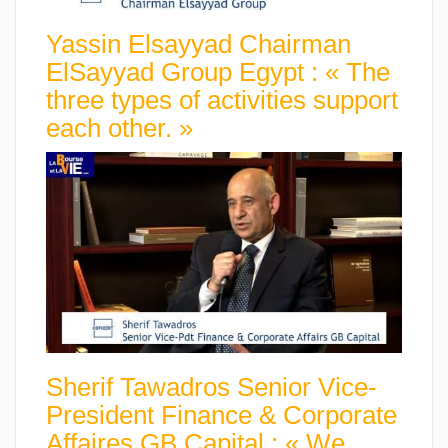
Yassin Elsayyad Chairman
ElSayyad Group Egypt : « The
three types of activities support
each other. »
Sherif Tawadros Senior Vice-
President Finance & Corporate
Affaires GB Capital : « We