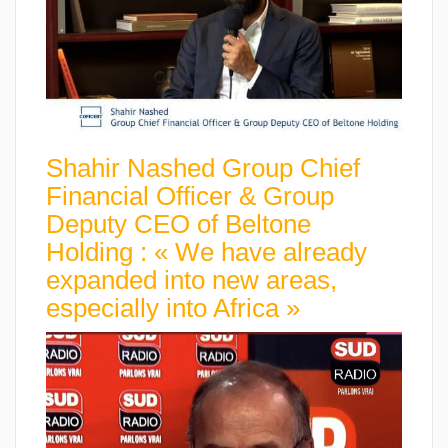
Shahir Nashed Group Chief
Financial Officer & Group
Deputy CEO of Beltone
Holding : « We have already
expanded into new areas,
especially into Africa »