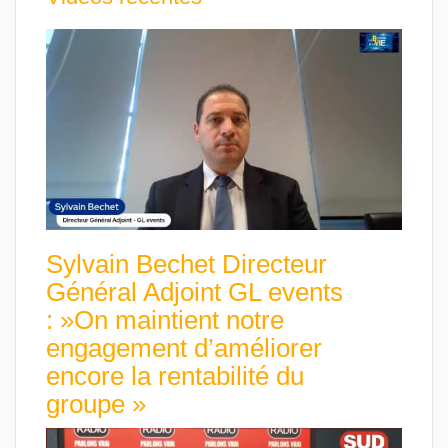
Sylvain Bechet Directeur
Général Adjoint GL events
: »On maintient notre
engagement d’améliorer
encore la rentabilité du
groupe »