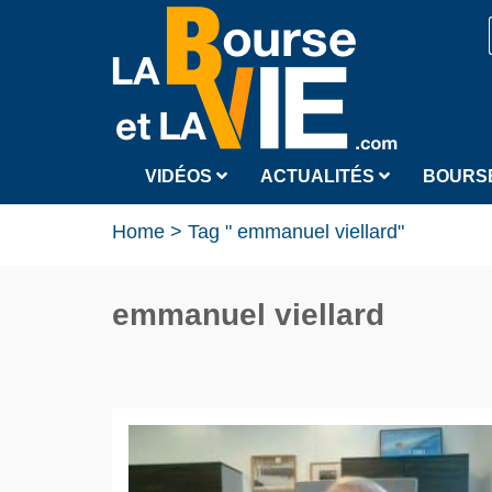
VIDÉOS
ACTUALITÉS
BOURS
Home
>
Tag " emmanuel viellard"
emmanuel viellard