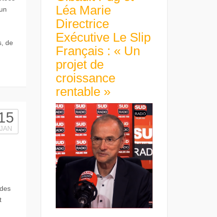
Léa Marie
 un
Directrice
Exécutive Le Slip
s, de
Français : « Un
]
projet de
croissance
rentable »
15
JAN
 des
t