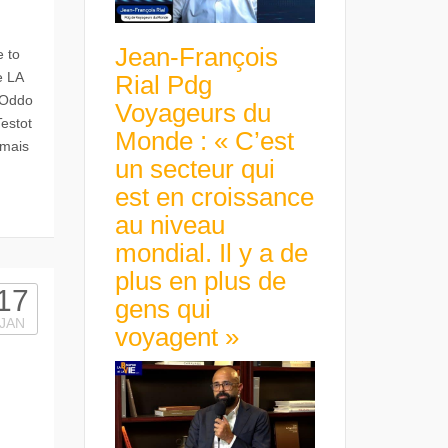
Jean-François
 to
e LA
Rial Pdg
 Oddo
Voyageurs du
Testot
Monde : « C’est
 mais
un secteur qui
est en croissance
au niveau
mondial. Il y a de
plus en plus de
17
gens qui
JAN
voyagent »