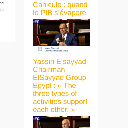
Canicule : quand
une
ée
le PIB s’évapore
Yassin Elsayyad
Chairman
ElSayyad Group
Egypt : « The
three types of
activities support
each other. »