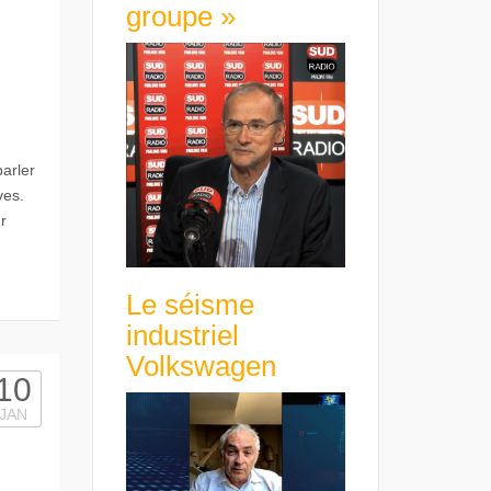
groupe »
parler
ves.
r
Le séisme
industriel
Volkswagen
10
JAN