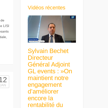
Vidéos récentes
 de
e LISI
osants
iale,
Sylvain Bechet
Directeur
Général Adjoint
GL events : »On
maintient notre
12
engagement
JAN
d’améliorer
encore la
rentabilité du