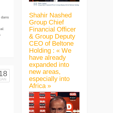
Shahir Nashed
é dans
Group Chief
Financial Officer
al.
& Group Deputy
s
CEO of Beltone
Holding : « We
have already
expanded into
new areas,
18
especially into
JAN
Africa »