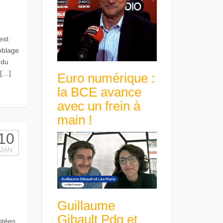
est
mblage
 du
 […]
Euro numérique :
la BCE avance
avec un frein à
main !
10
JAN
Guillaume
Gibault Pdg et
otées