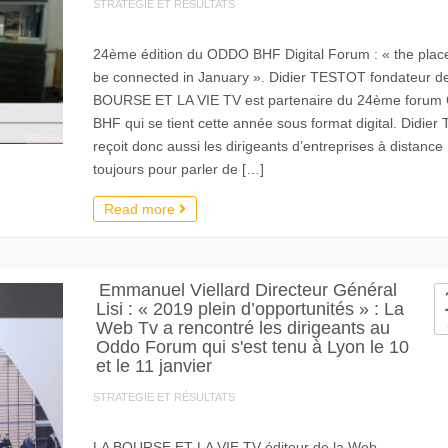
STRATEGIE ET RÉSULTATS
24ème édition du ODDO BHF Digital Forum : « the place
be connected in January ». Didier TESTOT fondateur d
BOURSE ET LA VIE TV est partenaire du 24ème forum
BHF qui se tient cette année sous format digital. Didier 
reçoit donc aussi les dirigeants d’entreprises à distance
toujours pour parler de […]
Read more
Emmanuel Viellard Directeur Général
Lisi : « 2019 plein d’opportunités » : La
Web Tv a rencontré les dirigeants au
Oddo Forum qui s'est tenu à Lyon le 10
et le 11 janvier
STRATEGIE ET RÉSULTATS
LA BOURSE ET LA VIE TV éditeur de la Web