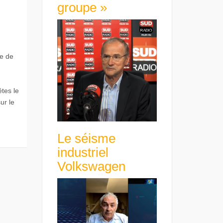
groupe »
ie de
tes le
ur le
Le séisme
industriel
Volkswagen