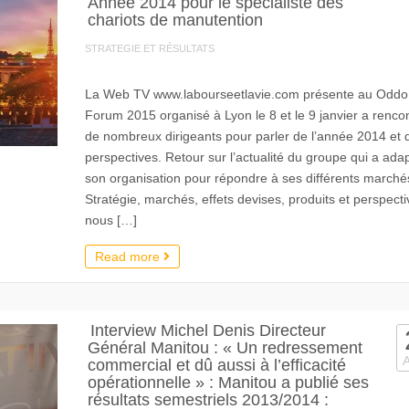
Année 2014 pour le spécialiste des
chariots de manutention
STRATEGIE ET RÉSULTATS
La Web TV www.labourseetlavie.com présente au Oddo
Forum 2015 organisé à Lyon le 8 et le 9 janvier a renco
de nombreux dirigeants pour parler de l’année 2014 et 
perspectives. Retour sur l’actualité du groupe qui a ada
son organisation pour répondre à ses différents marché
Stratégie, marchés, effets devises, produits et perspecti
nous […]
Read more
Interview Michel Denis Directeur
Général Manitou : « Un redressement
commercial et dû aussi à l’efficacité
opérationnelle » : Manitou a publié ses
résultats semestriels 2013/2014 :