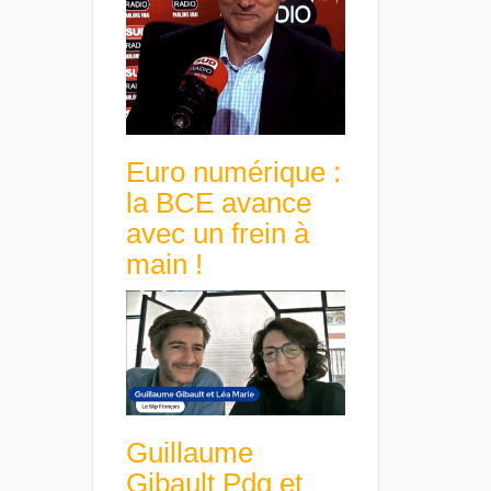
Euro numérique :
la BCE avance
avec un frein à
main !
Guillaume
Gibault Pdg et