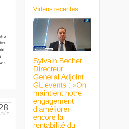
Vidéos récentes
ntré
des
pté
s.
Sylvain Bechet
ves,
Directeur
Général Adjoint
GL events : »On
maintient notre
engagement
28
d’améliorer
AOÛT
encore la
rentabilité du