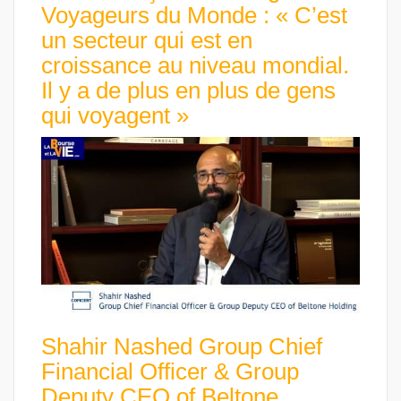
Voyageurs du Monde : « C’est
un secteur qui est en
croissance au niveau mondial.
Il y a de plus en plus de gens
qui voyagent »
Shahir Nashed Group Chief
Financial Officer & Group
Deputy CEO of Beltone