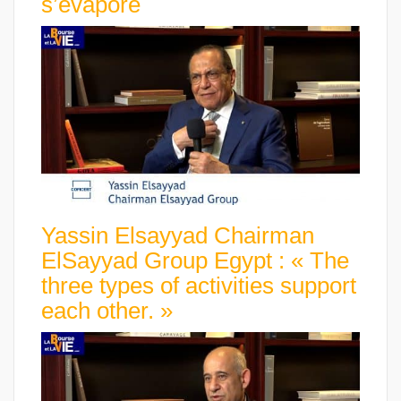
s’évapore
Yassin Elsayyad Chairman
ElSayyad Group Egypt : « The
three types of activities support
each other. »