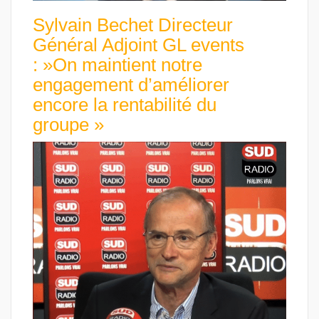
Sylvain Bechet Directeur
Général Adjoint GL events
: »On maintient notre
engagement d’améliorer
encore la rentabilité du
groupe »