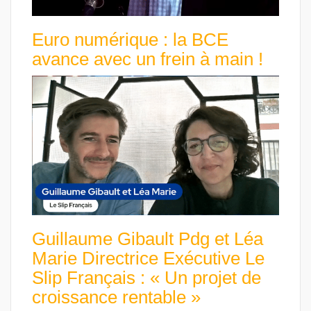
Euro numérique : la BCE
avance avec un frein à main !
Guillaume Gibault Pdg et Léa
Marie Directrice Exécutive Le
Slip Français : « Un projet de
croissance rentable »