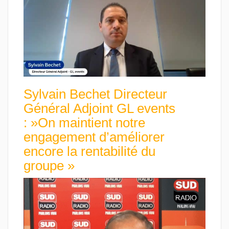
Sylvain Bechet Directeur
Général Adjoint GL events
: »On maintient notre
engagement d’améliorer
encore la rentabilité du
groupe »