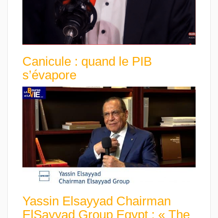
Canicule : quand le PIB
s’évapore
Yassin Elsayyad Chairman
ElSayyad Group Egypt : « The