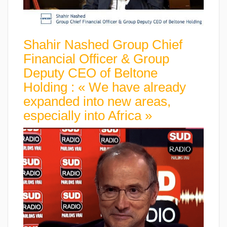
Shahir Nashed Group Chief
Financial Officer & Group
Deputy CEO of Beltone
Holding : « We have already
expanded into new areas,
especially into Africa »