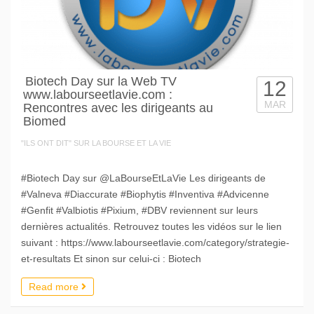
Biotech Day sur la Web TV
12
www.labourseetlavie.com :
MAR
Rencontres avec les dirigeants au
Biomed
"ILS ONT DIT" SUR LA BOURSE ET LA VIE
#Biotech Day sur @LaBourseEtLaVie Les dirigeants de
#Valneva #Diaccurate #Biophytis #Inventiva #Advicenne
#Genfit #Valbiotis #Pixium, #DBV reviennent sur leurs
dernières actualités. Retrouvez toutes les vidéos sur le lien
suivant : https://www.labourseetlavie.com/category/strategie-
et-resultats Et sinon sur celui-ci : Biotech
Read more