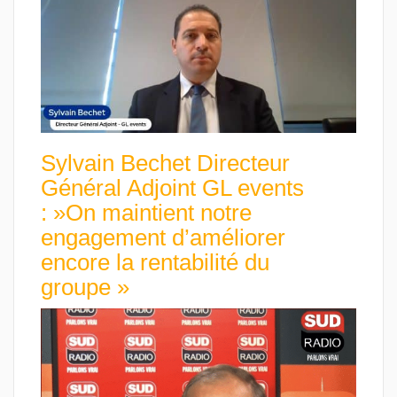
Sylvain Bechet Directeur
Général Adjoint GL events
: »On maintient notre
engagement d’améliorer
encore la rentabilité du
groupe »