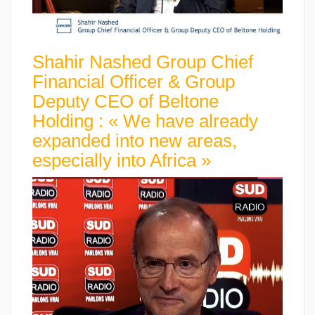
Shahir Nashed Group Chief
Financial Officer & Group
Deputy CEO of Beltone
Holding : « We have already
expanded into new areas,
especially into Africa »