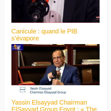
Canicule : quand le PIB
s’évapore
Yassin Elsayyad Chairman
ElSayyad Group Egypt : « The