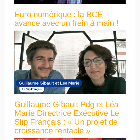
Euro numérique : la BCE
avance avec un frein à main !
Guillaume Gibault Pdg et Léa
Marie Directrice Exécutive Le
Slip Français : « Un projet de
croissance rentable »