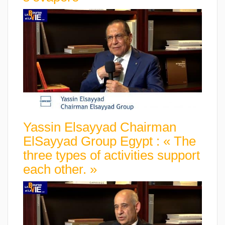
Yassin Elsayyad Chairman
ElSayyad Group Egypt : « The
three types of activities support
each other. »