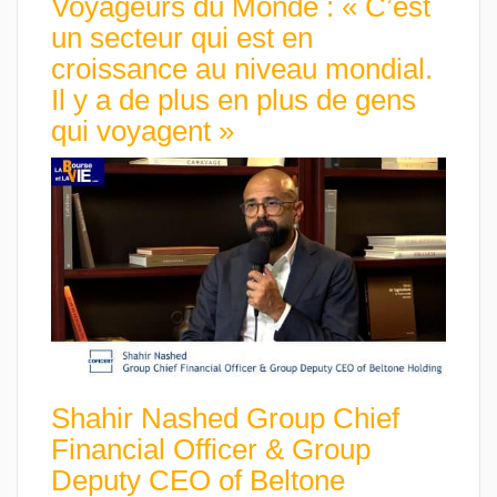
Voyageurs du Monde : « C’est
un secteur qui est en
croissance au niveau mondial.
Il y a de plus en plus de gens
qui voyagent »
Shahir Nashed Group Chief
Financial Officer & Group
Deputy CEO of Beltone