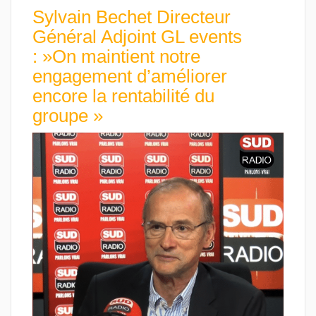
Sylvain Bechet Directeur
Général Adjoint GL events
: »On maintient notre
engagement d’améliorer
encore la rentabilité du
groupe »