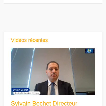
Vidéos récentes
Sylvain Bechet Directeur