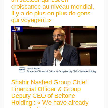
croissance au niveau mondial.
Il y a de plus en plus de gens
qui voyagent »
Shahir Nashed Group Chief
Financial Officer & Group
Deputy CEO of Beltone
Holding : « We have already