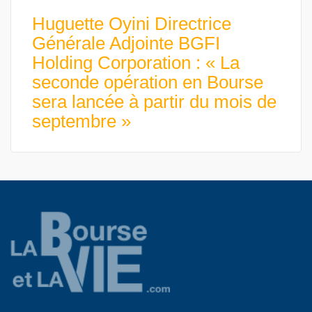
Huguette Oyini Directrice
Générale Adjointe BGFI
Holding Corporation : « La
seconde opération en Bourse
sera lancée à partir du mois de
septembre »