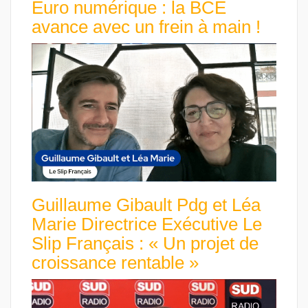
Euro numérique : la BCE
avance avec un frein à main !
Guillaume Gibault Pdg et Léa
Marie Directrice Exécutive Le
Slip Français : « Un projet de
croissance rentable »