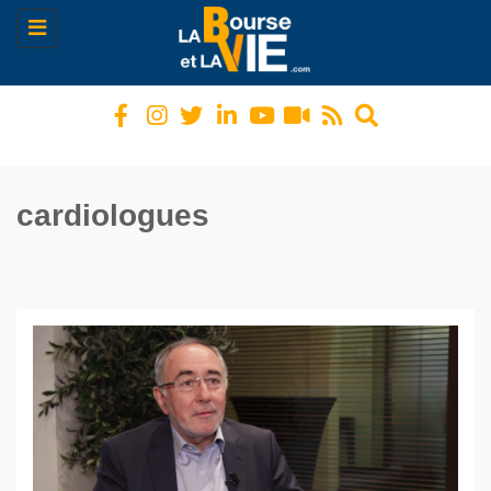
Toggle
navigation
cardiologues