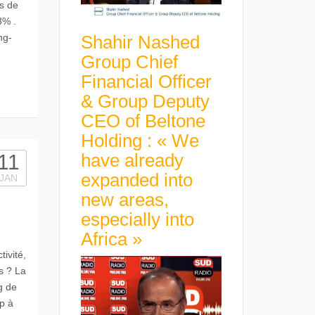
es de
3% .
Shahir Nashed
ng-
Group Chief
Financial Officer
& Group Deputy
CEO of Beltone
Holding : « We
have already
11
expanded into
JAN
new areas,
especially into
Africa »
ivité,
s ? La
g de
p à