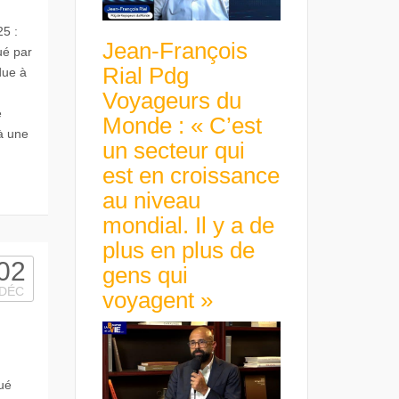
25 :
Jean-François
ué par
Rial Pdg
due à
Voyageurs du
é
Monde : « C’est
 à une
un secteur qui
est en croissance
au niveau
mondial. Il y a de
plus en plus de
02
gens qui
DÉC
voyagent »
ué