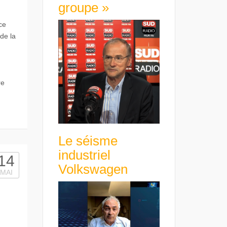
groupe »
ce
de la
re
Le séisme
industriel
14
Volkswagen
MAI