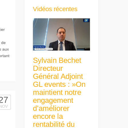
Vidéos récentes
ier
 de
s aux
rtant
Sylvain Bechet
Directeur
Général Adjoint
GL events : »On
maintient notre
27
engagement
d’améliorer
NOV
encore la
rentabilité du