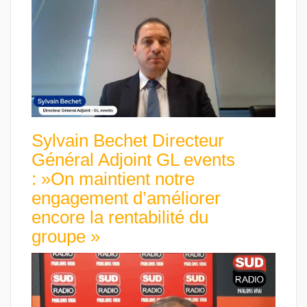
Sylvain Bechet Directeur
Général Adjoint GL events
: »On maintient notre
engagement d’améliorer
encore la rentabilité du
groupe »