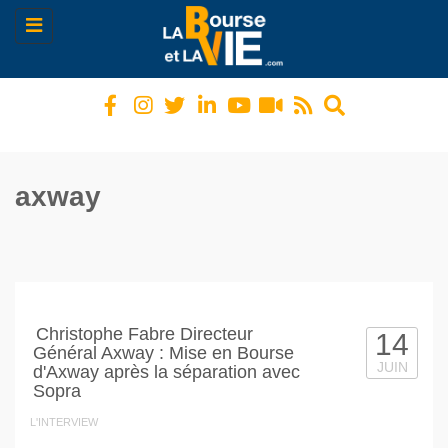
Toggle
navigation
axway
Christophe Fabre Directeur
14
Général Axway : Mise en Bourse
JUIN
d'Axway après la séparation avec
Sopra
L'INTERVIEW