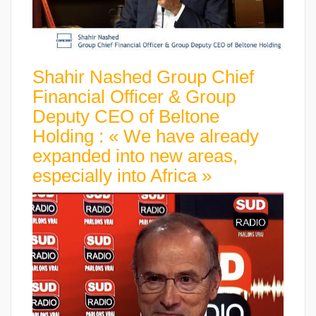
Shahir Nashed Group Chief
Financial Officer & Group
Deputy CEO of Beltone
Holding : « We have already
expanded into new areas,
especially into Africa »