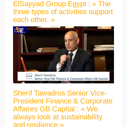
ElSayyad Group Egypt : « The
three types of activities support
each other. »
Sherif Tawadros Senior Vice-
President Finance & Corporate
Affaires GB Capital : « We
always look at sustainability
and resilience »