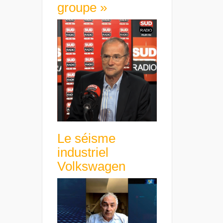
groupe »
Le séisme
industriel
Volkswagen