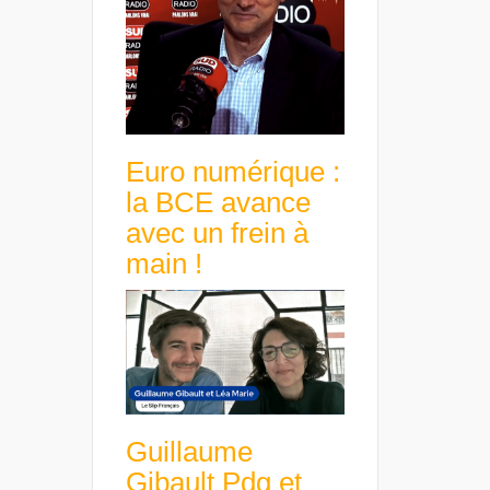
Euro numérique :
la BCE avance
avec un frein à
main !
Guillaume
Gibault Pdg et