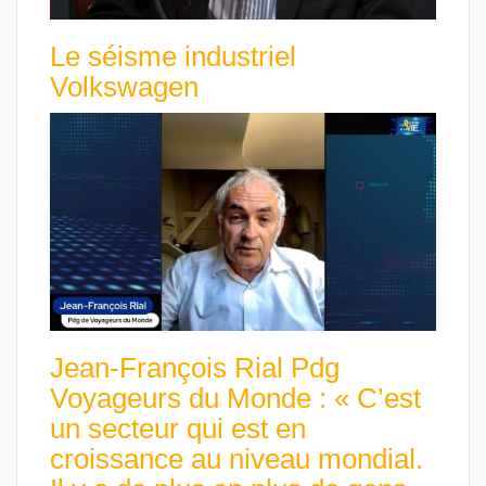
Le séisme industriel
Volkswagen
Jean-François Rial Pdg
Voyageurs du Monde : « C’est
un secteur qui est en
croissance au niveau mondial.