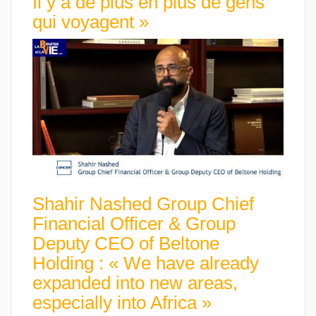
Il y a de plus en plus de gens
qui voyagent »
Shahir Nashed Group Chief
Financial Officer & Group
Deputy CEO of Beltone
Holding : « We have already
expanded into new areas,
especially into Africa »