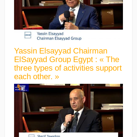
Yassin Elsayyad Chairman
ElSayyad Group Egypt : « The
three types of activities support
each other. »