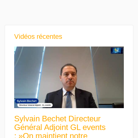
Vidéos récentes
Sylvain Bechet Directeur
Général Adjoint GL events
: »On maintient notre