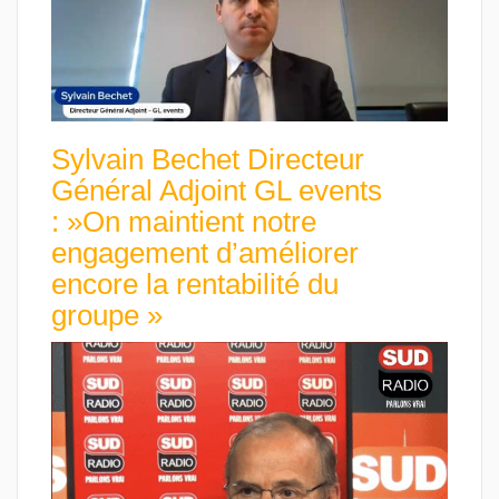
Sylvain Bechet Directeur
Général Adjoint GL events
: »On maintient notre
engagement d’améliorer
encore la rentabilité du
groupe »