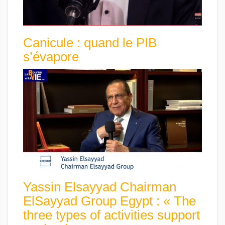
Canicule : quand le PIB
s’évapore
Yassin Elsayyad Chairman
ElSayyad Group Egypt : « The
three types of activities support