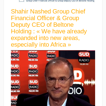
Shahir Nashed Group Chief
Financial Officer & Group
Deputy CEO of Beltone
Holding : « We have already
expanded into new areas,
especially into Africa »