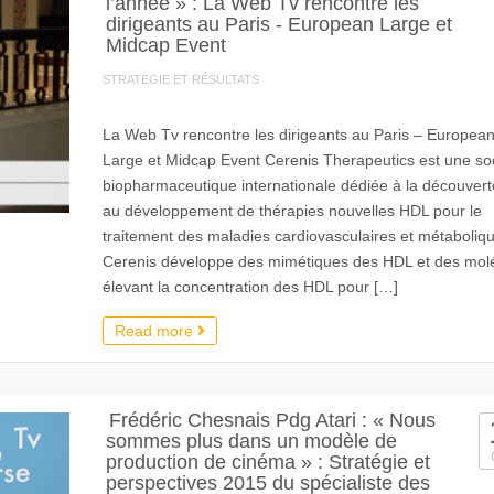
l’année » : La Web Tv rencontre les
dirigeants au Paris - European Large et
Midcap Event
STRATEGIE ET RÉSULTATS
La Web Tv rencontre les dirigeants au Paris – Europea
Large et Midcap Event Cerenis Therapeutics est une so
biopharmaceutique internationale dédiée à la découvert
au développement de thérapies nouvelles HDL pour le
traitement des maladies cardiovasculaires et métaboliq
Cerenis développe des mimétiques des HDL et des mol
élevant la concentration des HDL pour […]
Read more
Frédéric Chesnais Pdg Atari : « Nous
sommes plus dans un modèle de
production de cinéma » : Stratégie et
perspectives 2015 du spécialiste des