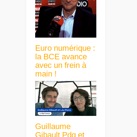
Euro numérique :
la BCE avance
avec un frein à
main !
Guillaume
Gibault Pdg et