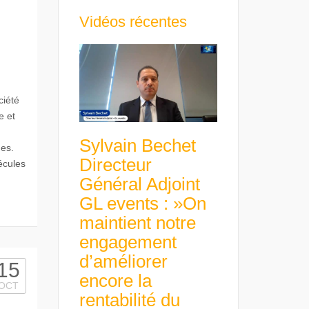
Vidéos récentes
n
ciété
e et
Sylvain Bechet
ues.
Directeur
écules
Général Adjoint
GL events : »On
maintient notre
engagement
d’améliorer
15
encore la
OCT
rentabilité du