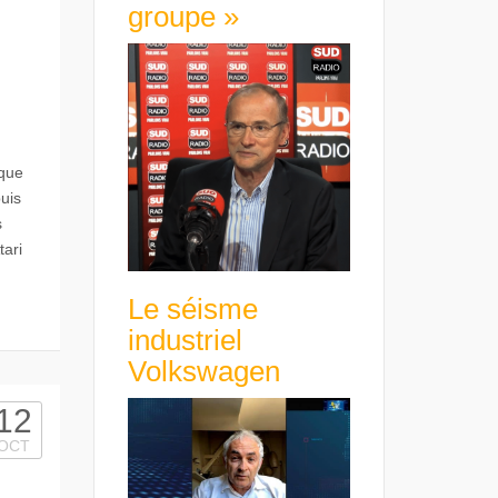
groupe »
rque
uis
s
tari
Le séisme
industriel
Volkswagen
12
OCT