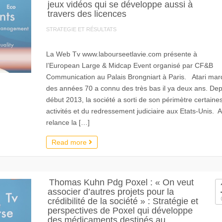
jeux vidéos qui se développe aussi à
travers des licences
STRATEGIE ET RÉSULTATS
La Web Tv www.labourseetlavie.com présente à
l’European Large & Midcap Event organisé par CF&B
Communication au Palais Brongniart à Paris. Atari ma
des années 70 a connu des très bas il ya deux ans. Dep
début 2013, la société a sorti de son périmètre certaine
activités et du redressement judiciaire aux Etats-Unis. A
relance la […]
Read more
Thomas Kuhn Pdg Poxel : « On veut
associer d’autres projets pour la
crédibilité de la société » : Stratégie et
perspectives de Poxel qui développe
des médicaments destinés au