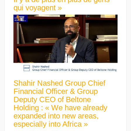
qui voyagent »
Shahir Nashed Group Chief
Financial Officer & Group
Deputy CEO of Beltone
Holding : « We have already
expanded into new areas,
especially into Africa »