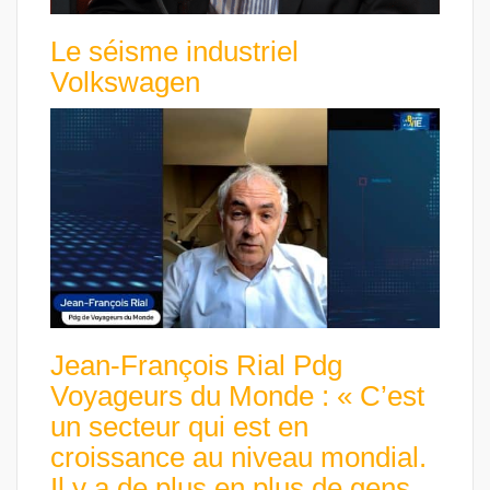
Le séisme industriel
Volkswagen
Jean-François Rial Pdg
Voyageurs du Monde : « C’est
un secteur qui est en
croissance au niveau mondial.
Il y a de plus en plus de gens