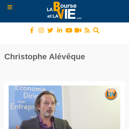
Toggle
navigation
Christophe Alévêque