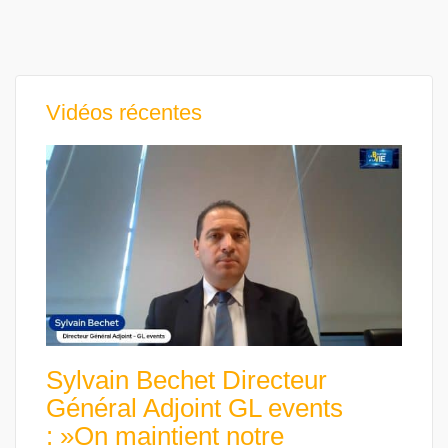
Vidéos récentes
Sylvain Bechet Directeur
Général Adjoint GL events
: »On maintient notre