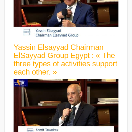
Yassin Elsayyad Chairman
ElSayyad Group Egypt : « The
three types of activities support
each other. »