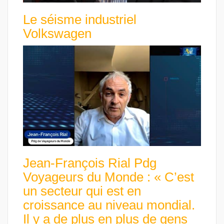
Le séisme industriel
Volkswagen
Jean-François Rial Pdg
Voyageurs du Monde : « C’est
un secteur qui est en
croissance au niveau mondial.
Il y a de plus en plus de gens