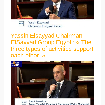
Yassin Elsayyad Chairman
ElSayyad Group Egypt : « The
three types of activities support
each other. »