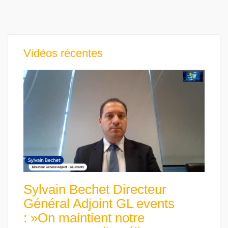
Vidéos récentes
Sylvain Bechet Directeur
Général Adjoint GL events
: »On maintient notre