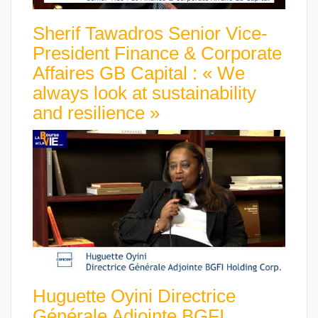
Sherif Tawadros Senior Vice-
President Finance & Corporate
Affaires GB Capital : « We
always look at sustainability
and resilience »
Huguette Oyini Directrice
Générale Adjointe BGFI