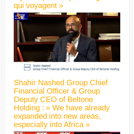
qui voyagent »
Shahir Nashed Group Chief
Financial Officer & Group
Deputy CEO of Beltone
Holding : « We have already
expanded into new areas,
especially into Africa »