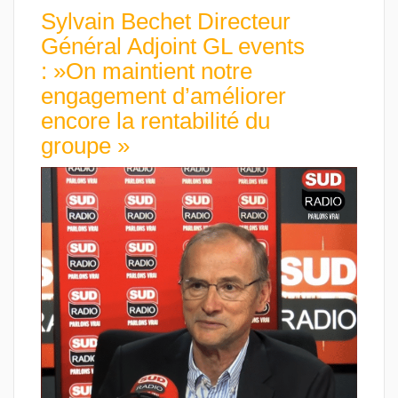
Sylvain Bechet Directeur
Général Adjoint GL events
: »On maintient notre
engagement d’améliorer
encore la rentabilité du
groupe »