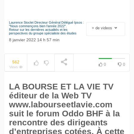
Laurence Stoclet Directeur Général Délégué Ipsos :
Le séisme industriel
"Nous commençons bien l'année 2022".
+ de videos
NOW PLAYING
Retour sur les dernières actualités et les
Volkswagen
perspectives du groupe spécialiste des études
8 janvier 2022 14 h 57 min
562
0
0
Views
LA BOURSE ET LA VIE TV
éditeur de la Web TV
www.labourseetlavie.com
suit le forum Oddo BHF à la
rencontre des dirigeants
d’entreprises cotées. À cette