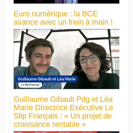
Euro numérique : la BCE
avance avec un frein à main !
Guillaume Gibault Pdg et Léa
Marie Directrice Exécutive Le
Slip Français : « Un projet de
croissance rentable »