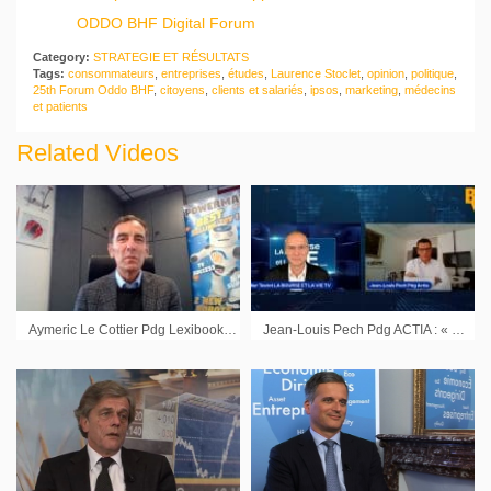
ODDO BHF Digital Forum
Category:
STRATEGIE ET RÉSULTATS
Tags:
consommateurs
,
entreprises
,
études
,
Laurence Stoclet
,
opinion
,
politique
,
25th Forum Oddo BHF
,
citoyens
,
clients et salariés
,
ipsos
,
marketing
,
médecins
et patients
Related Videos
Aymeric Le Cottier Pdg Lexibook : « Aller jusqu’au bout de la transformation digitale »
Jean-Louis Pech Pdg ACTIA : « La crise des composants provoque aussi une accélération de l’innovation »