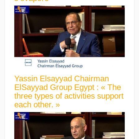
Yassin Elsayyad Chairman
ElSayyad Group Egypt : « The
three types of activities support
each other. »