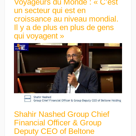
Voyageurs du Monde : « C’est
un secteur qui est en
croissance au niveau mondial.
Il y a de plus en plus de gens
qui voyagent »
Shahir Nashed Group Chief
Financial Officer & Group
Deputy CEO of Beltone