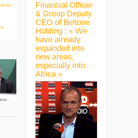
Financial Officer
ves du
& Group Deputy
CEO of Beltone
HF
Holding : « We
have already
expanded into
new areas,
especially into
Africa »
Pascal Imbert Pdg Wavestone : » Il va y avoir finalement des nouveaux paradigmes à développer »