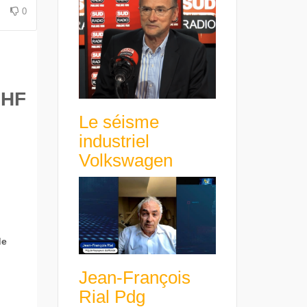
0
BHF
Le séisme
industriel
Volkswagen
de
Jean-François
Rial Pdg