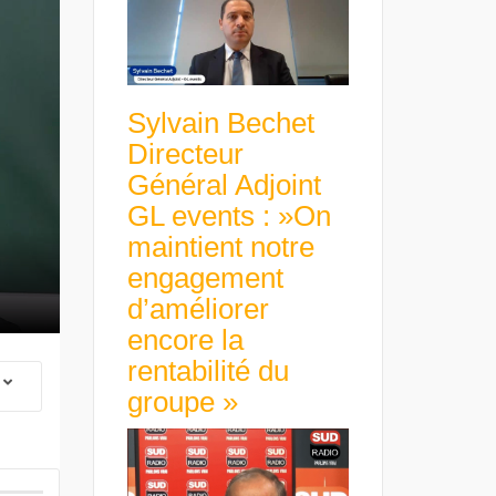
Sylvain Bechet
Directeur
Général Adjoint
GL events : »On
maintient notre
engagement
d’améliorer
encore la
rentabilité du
groupe »
 Group Chief
er & Group
 Beltone
Guillaume Gibault 
 have already
Marie Directrice Ex
 new areas,
Euro numérique : la BCE
Slip Français : « Un
Africa »
avance avec un frein à main !
croissance rentable