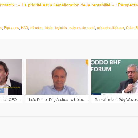
atrix : « La priorité est à l’amélioration de la rentabilité » : Perspecti
ns
,
Equasens
,
HAD
,
infirmiers
,
kinés
,
logiciels
,
maisons de santé
,
médecins libéraux
,
Oddo B
Professeur Hartmut Ehrlich CEO ABIVAX : « Nous allons démarrer la phase finale du développement clinique de notre vaccin thérapeutique contre l’hépatite B chronique »
Loïc Poirier Pdg Archos : « L’électronique grand public ne fera plus que 50% du groupe »