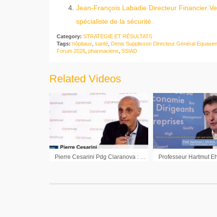
Jean-François Labadie Directeur Financier Verim
spécialiste de la sécurité.
Category:
STRATEGIE ET RÉSULTATS
Tags:
hôpitaux
,
santé
,
Denis Supplisson Directeur Général Equase
Forum 2026
,
pharmaciens
,
SSIAD
Related Videos
Pierre Cesarini Pdg Claranova : « Nous restons confiants sur les perspectives des prochains mois »