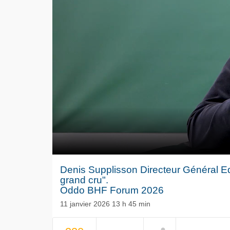
0
of
Denis Supplisson Directeur Général E
10
grand cru".
minutes,
Oddo BHF Forum 2026
4
seconds
Volume
11 janvier 2026 13 h 45 min
0%
Le séisme
NOW PLAYING
Volkswag