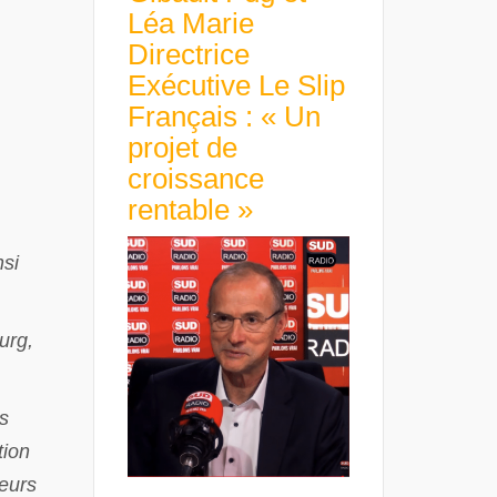
Léa Marie
Directrice
Exécutive Le Slip
Français : « Un
projet de
croissance
rentable »
nsi
urg,
s
tion
seurs