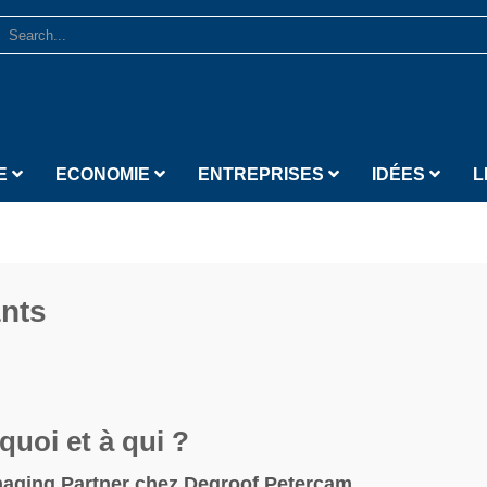
E
ECONOMIE
ENTREPRISES
IDÉES
L
nts
quoi et à qui ?
naging Partner chez Degroof Petercam