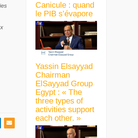
Canicule : quand
ies
le PIB s’évapore
ux
Yassin Elsayyad
Chairman
ElSayyad Group
Egypt : « The
three types of
activities support
each other. »