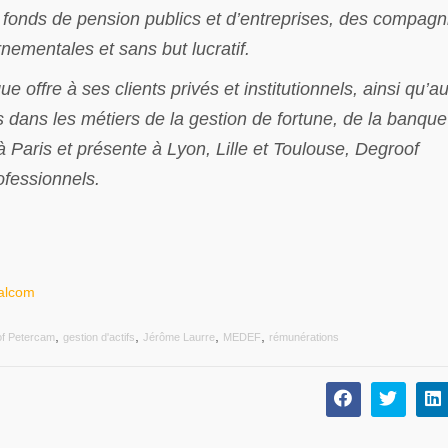
de fonds de pension publics et d’entreprises, des compagn
ementales et sans but lucratif.
offre à ses clients privés et institutionnels, ainsi qu’a
 dans les métiers de la gestion de fortune, de la banque
 à Paris et présente à Lyon, Lille et Toulouse, Degroof
fessionnels.
talcom
,
,
,
,
f Petercam
gestion d'actifs
Jérôme Laurre
MEDEF
rémunérations