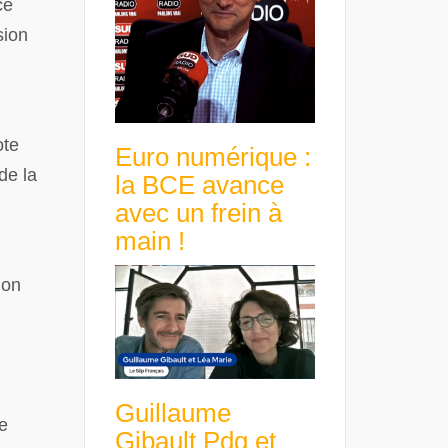
ce
sion
ote
Euro numérique :
de la
la BCE avance
avec un frein à
main !
ion
Guillaume
e
Gibault Pdg et