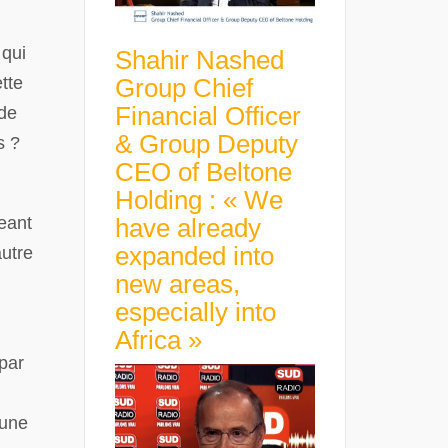
 qui
Shahir Nashed
Group Chief
tte
Financial Officer
 de
& Group Deputy
s ?
CEO of Beltone
Holding : « We
have already
geant
expanded into
autre
new areas,
especially into
Africa »
 par
’une