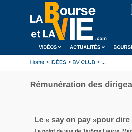
VIDÉOS
ACTUALITÉS
BOURS
Home
>
IDÉES
>
BV CLUB
>
...
Rémunération des dirigea
Le « say on pay »pour dire 
Le point de vue de Jérôme Laurre, Ma