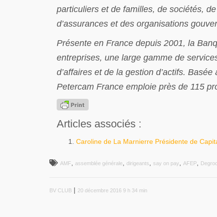
particuliers et de familles, de sociétés, 
d’assurances et des organisations gouvern
Présente en France depuis 2001, la Banque 
entreprises, une large gamme de services
d’affaires et de la gestion d’actifs. Basée
Petercam France emploie près de 115 pro
Articles associés :
Caroline de La Marnierre Présidente de Capi
,
,
,
,
,
AMF
assemblée générale
dirigeants
say on pay
AFEP
Degroo
|
BV CLUB
20 décembre 2016 9 h 34 min