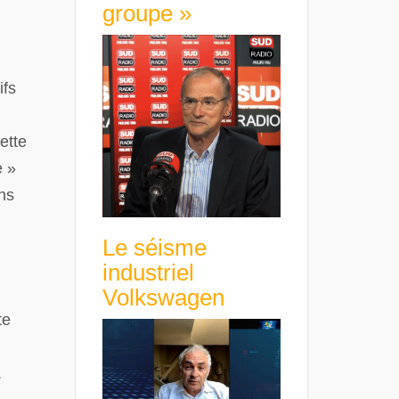
groupe »
ifs
ette
e »
ns
Le séisme
industriel
Volkswagen
te
.