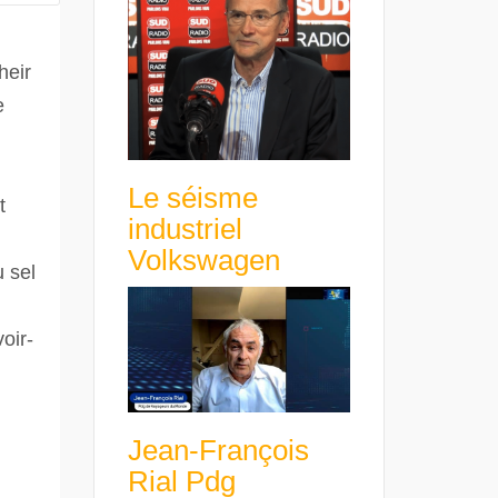
avance avec un frein à main !
croissance rentable
heir
e
Le séisme
t
industriel
Volkswagen
 sel
oir-
Jean-François
Rial Pdg