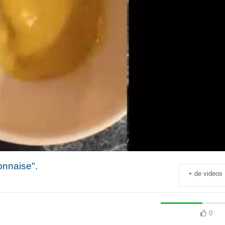
nnaise".
+ de videos
Jean-François Rial Pdg
Shahir Nashed
Voyageurs du Monde : « C’est
Financial Offic
un secteur qui est en
Deputy CEO of
croissance au niveau mondial.
Holding : « We
 industriel
Il y a de plus en plus de gens
expanded into
0
en
qui voyagent »
especially into 