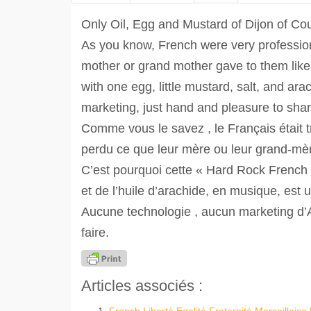
Only Oil, Egg and Mustard of Dijon of Co
As you know, French were very profession
mother or grand mother gave to them lik
with one egg, little mustard, salt, and ara
marketing, just hand and pleasure to shar
Comme vous le savez , le Français était trè
perdu ce que leur mère ou leur grand-mèr
C’est pourquoi cette « Hard Rock French
et de l’huile d’arachide, en musique, est 
Aucune technologie , aucun marketing d’Ap
faire.
Articles associés :
French Liberté Egalité Fraternité Marseillai