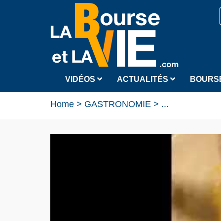
VIDÉOS
ACTUALITÉS
BOURS
Home
>
GASTRONOMIE
>
...