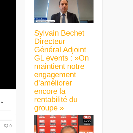
Sylvain Bechet
Directeur
Général Adjoint
GL events : »On
maintient notre
engagement
d’améliorer
encore la
rentabilité du
groupe »
 Group Chief
er & Group
 Beltone
 have already
Guillaume Gibault 
 new areas,
0
Marie Directrice Ex
Africa »
Euro numérique : la BCE
Slip Français : « Un