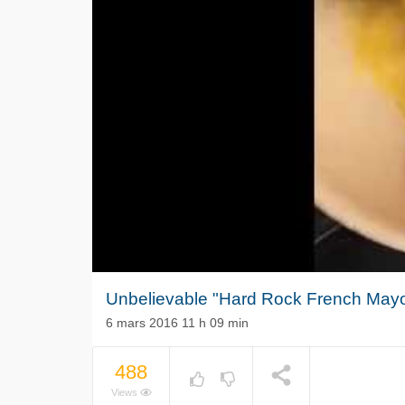
Unbelievable "Hard Rock French Mayo
6 mars 2016 11 h 09 min
488
Le séisme
NOW PLAYING
Volkswag
Views