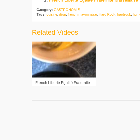
Category:
GASTRONOMIE
Tags:
cuisine
,
dijon
,
french mayonnaise
,
Hard Rock
,
hardrock
,
hum
Related Videos
French Liberté Egalité Fraternité Marseillaise Mayonnaise