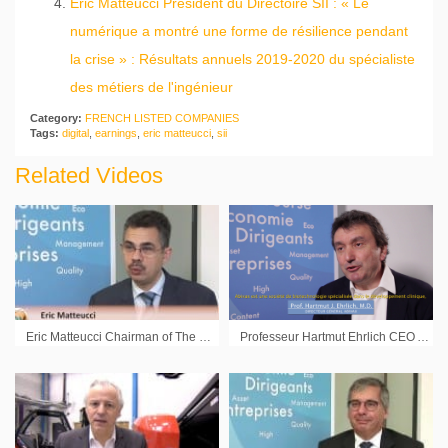
Eric Matteucci Président du Directoire SII : « Le
numérique a montré une forme de résilience pendant
la crise » : Résultats annuels 2019-2020 du spécialiste
des métiers de l'ingénieur
Category:
FRENCH LISTED COMPANIES
Tags:
digital
,
earnings
,
eric matteucci
,
sii
Related Videos
Eric Matteucci Chairman of The Management Board SII : « We remain confident in the improved results of the group »
Professeur Hartmut Ehrlich CEO ABIVAX : « Nous allons démarrer la phase finale du développement clinique de notre vaccin thérapeutique contre l’hépatite B chronique »