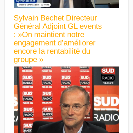
Sylvain Bechet Directeur
Général Adjoint GL events
: »On maintient notre
engagement d’améliorer
encore la rentabilité du
groupe »