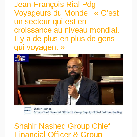
Jean-François Rial Pdg
Voyageurs du Monde : « C’est
un secteur qui est en
croissance au niveau mondial.
Il y a de plus en plus de gens
qui voyagent »
Shahir Nashed Group Chief
Financial Officer & Group