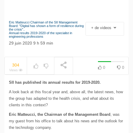
Eric Matteucci Chairman of the SII Management
Le séisme industriel
Board: "Digital has shown a form of resilience during
+ de videos
NOW PLAYING
the crisis"..
Volkswagen
Annual results 2019-2020 of the specialist in
engineering professions
29 juin 2020 9 h 59 min
304
0
0
Views
SII has published its annual results for 2019-2020.
A look back at this fiscal year and, above all, the latest news, how
the group has adapted to the health crisis, and what about its
clients in this context?
Eric Matteucci, the Chairman of the Management Board
, was
my guest from his office to talk about his news and the outlook for
the technology company.