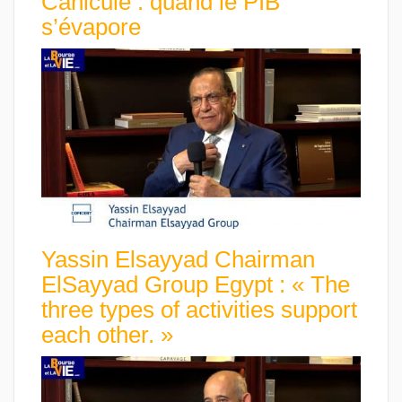
Canicule : quand le PIB
s’évapore
Yassin Elsayyad Chairman
ElSayyad Group Egypt : « The
three types of activities support
each other. »