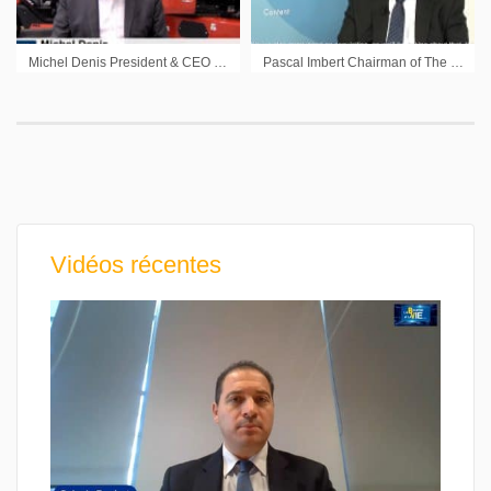
Michel Denis President & CEO Manitou : « We’ll deliver »
Pascal Imbert Chairman of The Management Board Solucom : « The new growth cycle is now open «
Vidéos récentes