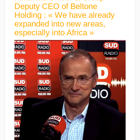
Deputy CEO of Beltone
Holding : « We have already
expanded into new areas,
especially into Africa »