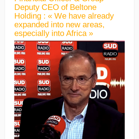
Deputy CEO of Beltone
Holding : « We have already
expanded into new areas,
especially into Africa »