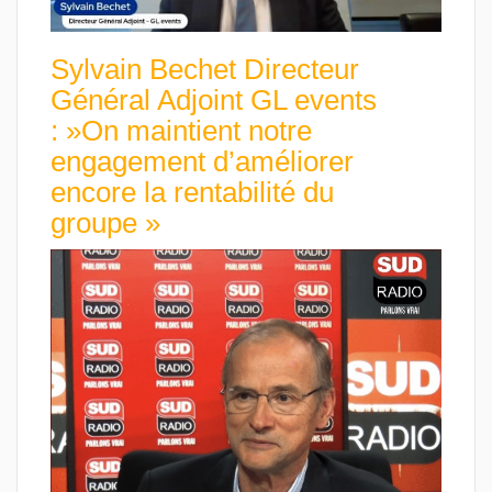
Sylvain Bechet Directeur
Général Adjoint GL events
: »On maintient notre
engagement d’améliorer
encore la rentabilité du
groupe »