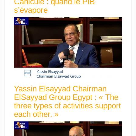
Canicule : quand le PIB
s’évapore
Yassin Elsayyad Chairman
ElSayyad Group Egypt : « The
three types of activities support
each other. »