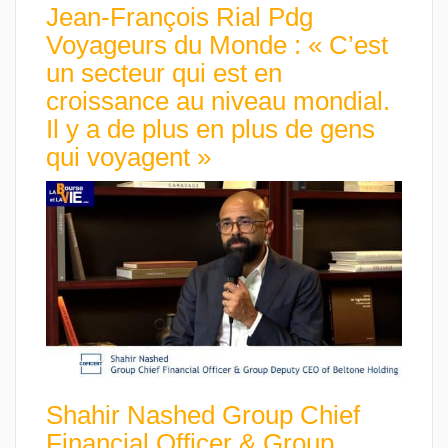
Jean-François Rial Pdg
Voyageurs du Monde : « C’est
un secteur qui est en
croissance au niveau mondial.
Il y a de plus en plus de gens
qui voyagent »
Shahir Nashed Group Chief
Financial Officer & Group