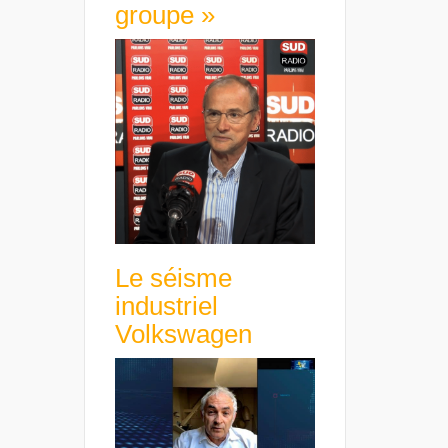
groupe »
Le séisme
industriel
Volkswagen