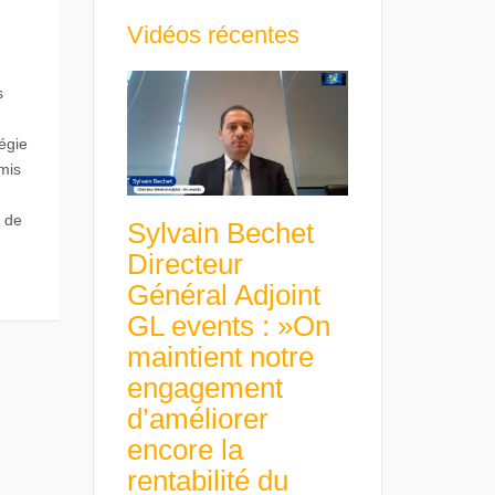
Vidéos récentes
s
égie
mis
s de
Sylvain Bechet
Directeur
Général Adjoint
GL events : »On
maintient notre
engagement
d’améliorer
encore la
rentabilité du