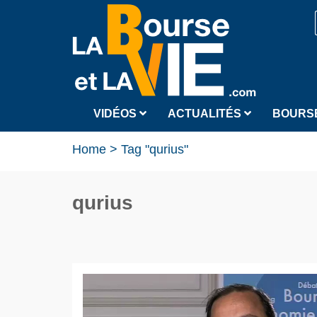
VIDÉOS
ACTUALITÉS
BOURS
Home
>
Tag "qurius"
qurius