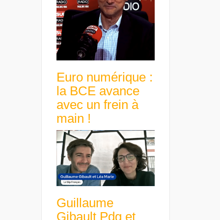
Euro numérique :
la BCE avance
avec un frein à
main !
Guillaume
Gibault Pdg et