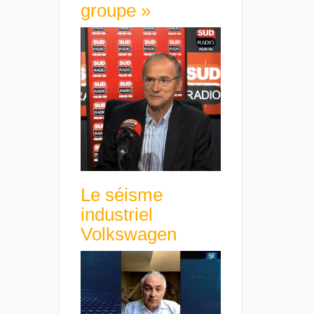
groupe »
Le séisme
industriel
Volkswagen