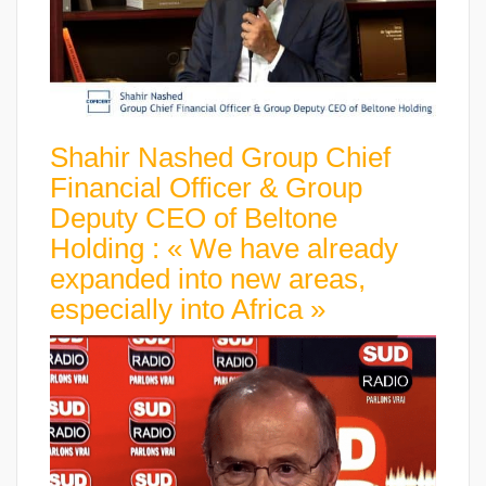
Shahir Nashed Group Chief
Financial Officer & Group
Deputy CEO of Beltone
Holding : « We have already
expanded into new areas,
especially into Africa »