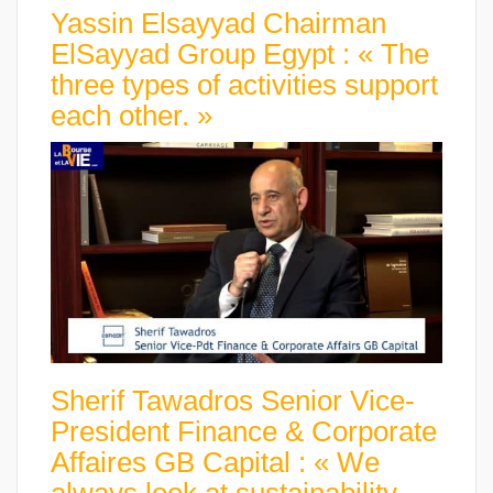
Yassin Elsayyad Chairman
ElSayyad Group Egypt : « The
three types of activities support
each other. »
Sherif Tawadros Senior Vice-
President Finance & Corporate
Affaires GB Capital : « We
always look at sustainability