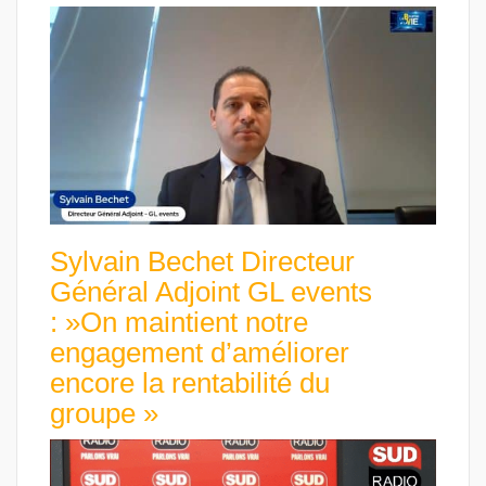
Sylvain Bechet Directeur
Général Adjoint GL events
: »On maintient notre
engagement d’améliorer
encore la rentabilité du
groupe »