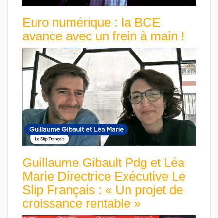
Euro numérique : la BCE
avance avec un frein à main !
Guillaume Gibault Pdg et Léa
Marie Directrice Exécutive Le
Slip Français : « Un projet de
croissance rentable »