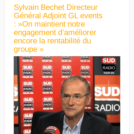
Sylvain Bechet Directeur
Général Adjoint GL events
: »On maintient notre
engagement d’améliorer
encore la rentabilité du
groupe »