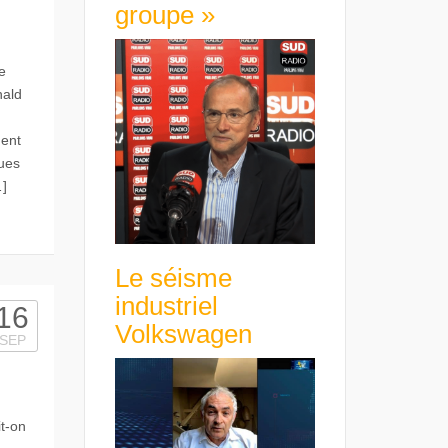
groupe »
e
nald
dent
ques
…]
Le séisme
industriel
16
Volkswagen
SEP
t-on