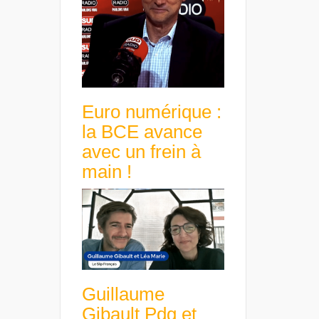
Euro numérique :
la BCE avance
avec un frein à
main !
Guillaume
Gibault Pdg et