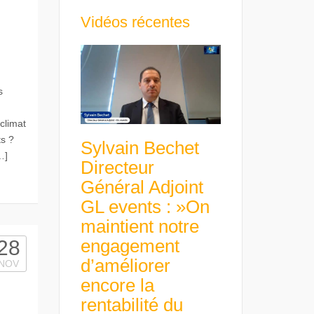
Vidéos récentes
s
climat
s ?
Sylvain Bechet
…]
Directeur
Général Adjoint
GL events : »On
maintient notre
engagement
28
d’améliorer
NOV
encore la
rentabilité du