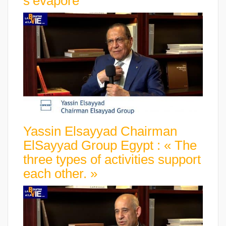
s’évapore
Yassin Elsayyad Chairman
ElSayyad Group Egypt : « The
three types of activities support
each other. »