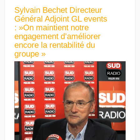
Sylvain Bechet Directeur
Général Adjoint GL events
: »On maintient notre
engagement d’améliorer
encore la rentabilité du
groupe »