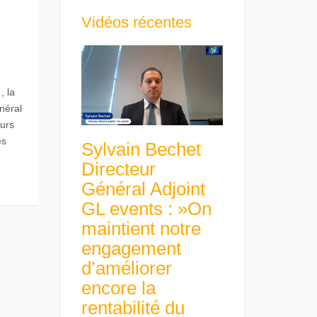
Vidéos récentes
, la
néral
urs
es
Sylvain Bechet
Directeur
Général Adjoint
GL events : »On
maintient notre
engagement
d’améliorer
encore la
rentabilité du