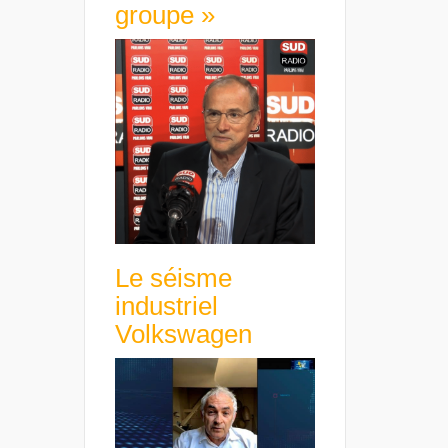
groupe »
Le séisme
industriel
Volkswagen