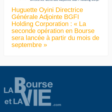
Huguette Oyini Directrice
Générale Adjointe BGFI
Holding Corporation : « La
seconde opération en Bourse
sera lancée à partir du mois de
septembre »