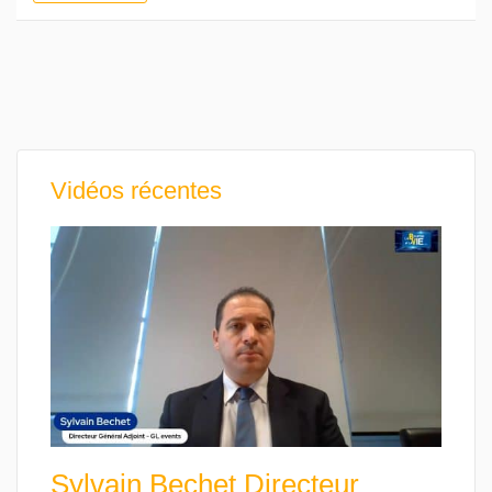
Vidéos récentes
Sylvain Bechet Directeur