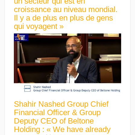
un secteur qui est en
croissance au niveau mondial.
Il y a de plus en plus de gens
qui voyagent »
Shahir Nashed Group Chief
Financial Officer & Group
Deputy CEO of Beltone
Holding : « We have already