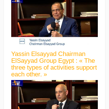
Yassin Elsayyad Chairman
ElSayyad Group Egypt : « The
three types of activities support
each other. »