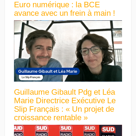
Euro numérique : la BCE
avance avec un frein à main !
Guillaume Gibault Pdg et Léa
Marie Directrice Exécutive Le
Slip Français : « Un projet de
croissance rentable »