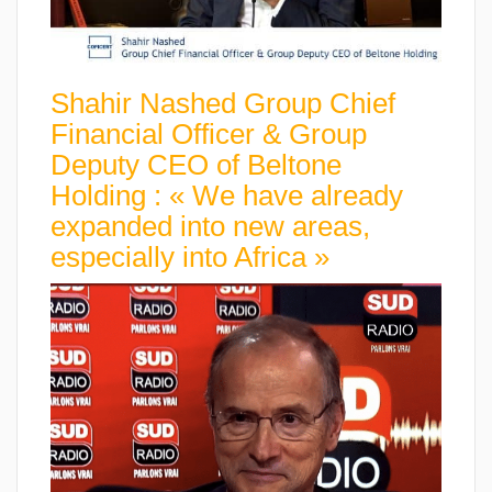
Shahir Nashed Group Chief
Financial Officer & Group
Deputy CEO of Beltone
Holding : « We have already
expanded into new areas,
especially into Africa »