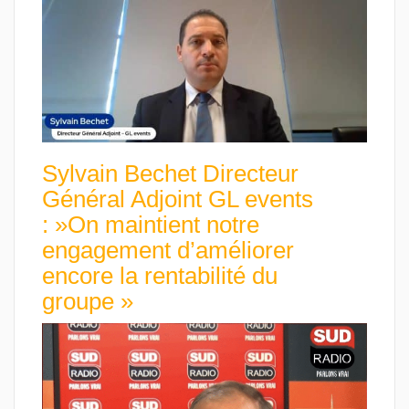
Sylvain Bechet Directeur
Général Adjoint GL events
: »On maintient notre
engagement d’améliorer
encore la rentabilité du
groupe »