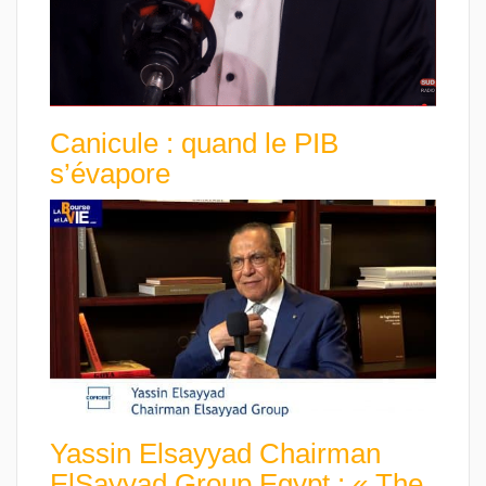
Canicule : quand le PIB
s’évapore
Yassin Elsayyad Chairman
ElSayyad Group Egypt : « The