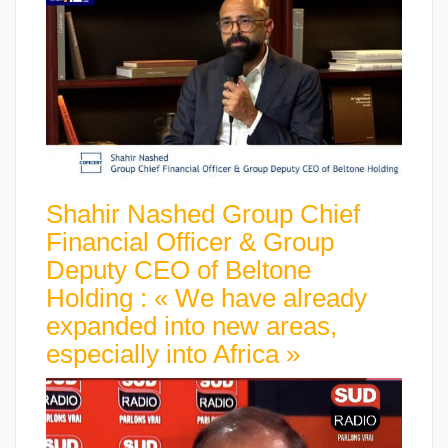
Shahir Nashed Group Chief
Financial Officer & Group
Deputy CEO of Beltone
Holding : « We have already
expanded into new areas,
especially into Africa »