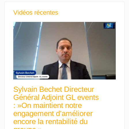
Vidéos récentes
Sylvain Bechet Directeur
Général Adjoint GL events
: »On maintient notre
engagement d’améliorer
encore la rentabilité du