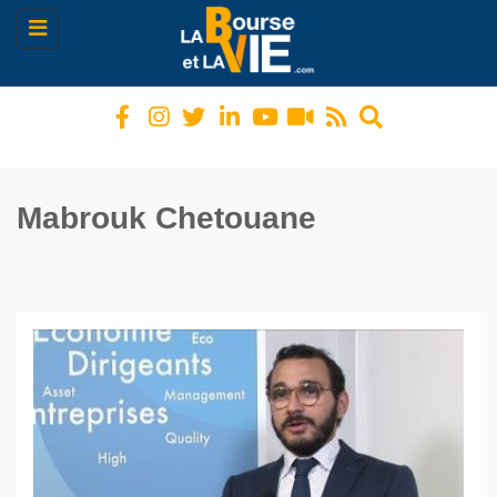
Toggle
navigation
Mabrouk Chetouane