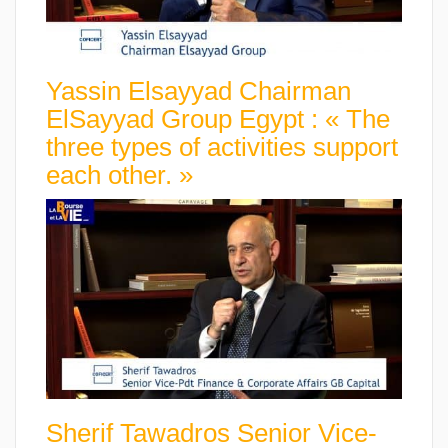
Yassin Elsayyad Chairman
ElSayyad Group Egypt : « The
three types of activities support
each other. »
Sherif Tawadros Senior Vice-