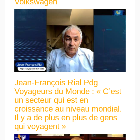
Volkswagen
Jean-François Rial Pdg
Voyageurs du Monde : « C’est
un secteur qui est en
croissance au niveau mondial.
Il y a de plus en plus de gens
qui voyagent »